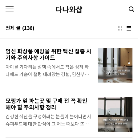
본문 바로가기
다나와샵
전체 글
(136)
임신 파상풍 예방을 위한 백신 접종 시
기와 주의사항 가이드
아이를 기다리는 설렘 속에서도 작은 상처 하
나에도 가슴이 철렁 내려앉는 경험, 임산부라
면 누구나 한 번쯤 겪어보셨을 거예요. 저도 얼
마 전 화분을 만지다가 살짝 긁혔는데, 혹시나
아기에게 나쁜 영향이 갈까 봐 밤새 잠을 설쳤
모링가 잎 파는곳 및 구매 전 꼭 확인
던 기억이 나네요.임신 중에는 평소라면 대수
해야 할 주의사항 정리
롭지 않게 넘겼을 작은 상처조차 세심한 관리
건강한 식단을 구성하려는 분들이 늘어나면서
가 필요하답니다. 특히 흙이나 녹슨 물건에 의
슈퍼푸드에 대한 관심이 그 어느 때보다 뜨겁
한 감염은 산모와 아기 모두에게 예기락할 수
더라고요. 특히 영양 성분이 풍부하다고 알려
없는 상황을 만들 수도 있거든요.파상풍의 정