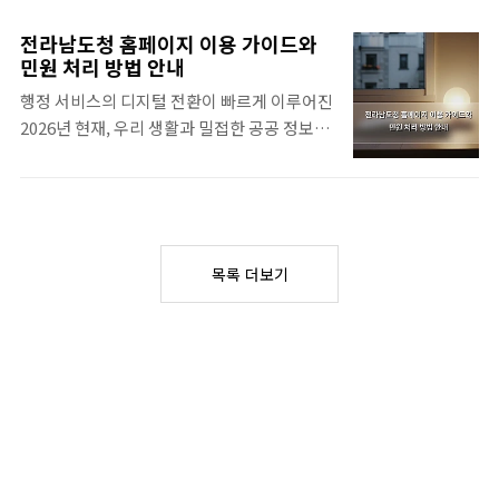
진 모링가를 어떻게 하면 좋은 품질로 구할 수
체와 임신 중 나타날 수 있는 위험성파상풍은
있을지 고민하는 분들이 꽤 많아진 것 같네요.
클로스트리디움 테타니라는 균이 내뿜는 독소
전라남도청 홈페이지 이용 가이드와
모링가의 영양학적 특징과 가치아프리카와 인
때문에 발생하는 신경계 감염 질환이에요. 이
민원 처리 방법 안내
도 지역이 원산지인 모링가는 그 영양가가 매
균은 주로 흙이나 동물의 배설물 등에 숨어 있
행정 서비스의 디지털 전환이 빠르게 이루어진
우 높아서 슈퍼푸드라는 별명이 아주 잘 어울
다가 상처를 통해 우리 몸속으로 침투하곤 하
2026년 현재, 우리 생활과 밀접한 공공 정보를
리는 식물이죠. 단백질은 물론이고 비타민과
죠. 상처 부위가 깊거나 오염되었다면 더욱 주
어디서 확인해야 할지 고민될 때가 많으시죠?
미네랄이 듬atic하게 들어있어서 건강 관리를
의를 ..
복잡한 서류 준비나 관공서 방문 없이도 스마
위해 찾는 분들이 많더라고요.특히 항산화 성
트폰 하나로 해결할 수 있는 방법이 있으니 주
분을 포함하고 있어서 몸의 활력을 유지하는
목해 보세요.전라남도청 홈페이지 핵심 기능
데 도움을 줄 수 있는 식품이에요. 다만 식약처
과 정보 제공 범위전라남도 지역의 행정 소식
에서는 이를 의약품이 아닌 일반 식품이나 건
목록 더보기
을 가장 먼저 접할 수 있는 창구는 바로 전라남
강기능식품 범주로 분류하고 있다는 점을 기억
도청 홈페이지(jeonnam.go.kr)라고 할 수 있
하셔야 하죠.저도 처음에는 영양 성분표를 보
습니다. 이곳은 도민들에게 꼭 필요한 맞춤형
며 깜짝 놀랐는..
행정 정보를 전달하는 통합 플랫폼 역할을 수
행하고 있죠.예전에는 광주에 위치해 있었지
만, 2020년 이전의 변화를 거쳐 지금은 무안군
삼향읍에 도청이 자리 잡고 있습니다. 이처럼
물리적인 위치는 변했을지 몰라도, 온라인을