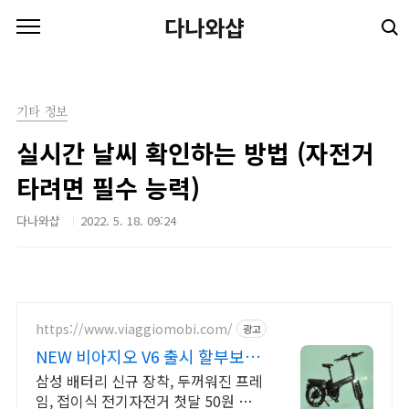
본문 바로가기
다나와샵
기타 정보
실시간 날씨 확인하는 방법 (자전거
타려면 필수 능력)
다나와샵
2022. 5. 18. 09:24
https://www.viaggiomobi.com/
광고
NEW 비아지오 V6 출시 할부보다
가뿐하게 자전거마련
삼성 배터리 신규 장착, 두꺼워진 프레
임, 접이식 전기자전거 첫달 50원 렌